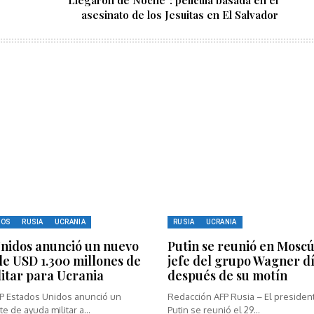
e
"Llegaron de Noche": película basada en el
asesinato de los Jesuitas en El Salvador
DOS
RUSIA
UCRANIA
RUSIA
UCRANIA
nidos anunció un nuevo
Putin se reunió en Moscú
e USD 1.300 millones de
jefe del grupo Wagner d
itar para Ucrania
después de su motín
P Estados Unidos anunció un
Redacción AFP Rusia – El presiden
 de ayuda militar a...
Putin se reunió el 29...