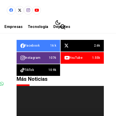
Empresas
Tecnología
Deportes
Facebook
16 k
2.6k
Instagram
1076
YouTube
1.55k
TikTok
10.9k
Más Noticias