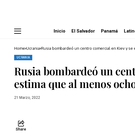
4
deaths.
Photo:
Daniel
Ceng
Shou-
Inicio
El Salvador
Panamá
Lati
Yi/ZUMA
Press
Wire/dpa
Daniel
Home
Ucrania
Rusia bombardeó un centro comercial en Kiev y se 
Ceng
Shou-
Yi/ZUMA
UCRANIA
Press
Rusia bombardeó un centr
W
/
DPA
estima que al menos ocho
21/3/2022
ONLY
FOR
USE
21 Marzo, 2022
IN
SPAIN
Share