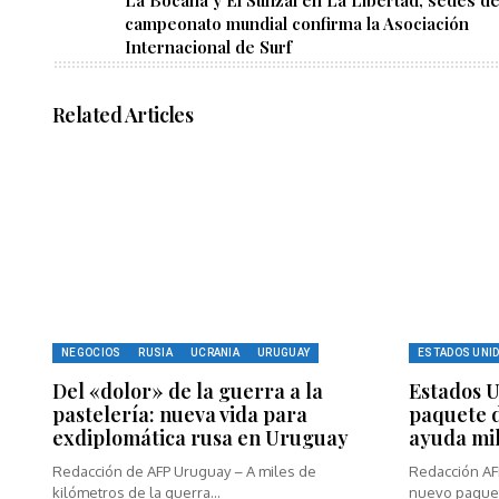
La Bocana y El Sunzal en La Libertad, sedes d
campeonato mundial confirma la Asociación
Internacional de Surf
Related Articles
NEGOCIOS
RUSIA
UCRANIA
URUGUAY
ESTADOS UNI
Del «dolor» de la guerra a la
Estados U
pastelería: nueva vida para
paquete d
exdiplomática rusa en Uruguay
ayuda mil
Redacción de AFP Uruguay – A miles de
Redacción AF
kilómetros de la guerra...
nuevo paquete