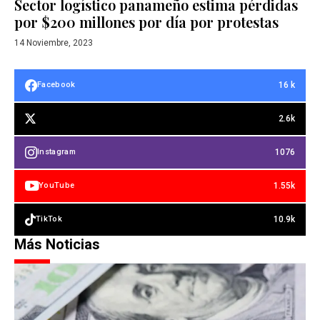
Sector logístico panameño estima pérdidas
por $200 millones por día por protestas
14 Noviembre, 2023
16 k
Facebook
2.6k
1076
Instagram
1.55k
YouTube
10.9k
TikTok
Más Noticias