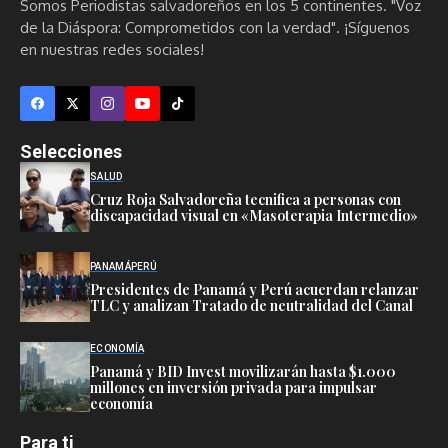
Somos Periodistas salvadoreños en los 5 continentes. "Voz
de la Diáspora: Comprometidos con la verdad". ¡Síguenos
en nuestras redes sociales!
Selecciones
SALUD
Cruz Roja Salvadoreña tecnifica a personas con
discapacidad visual en «Masoterapia Intermedio»
PANAMÁ
PERÚ
Presidentes de Panamá y Perú acuerdan relanzar
TLC y analizan Tratado de neutralidad del Canal
ECONOMÍA
Panamá y BID Invest movilizarán hasta $1.000
millones en inversión privada para impulsar
economía
Para ti