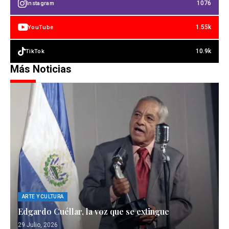
1076
Instagram
1.55k
YouTube
10.9k
TikTok
Más Noticias
ARTE Y CULTURA
Edgardo Cuéllar, la voz que se extingue
29 Julio, 2026