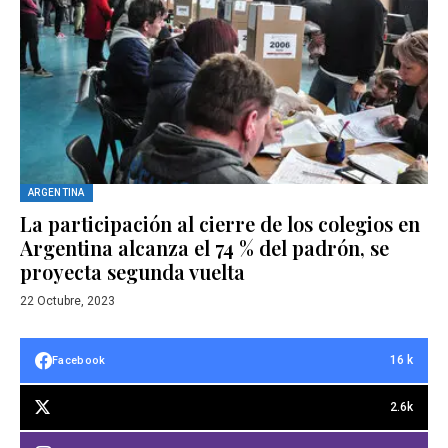
ARGENTINA
La participación al cierre de los colegios en
Argentina alcanza el 74 % del padrón, se
proyecta segunda vuelta
22 Octubre, 2023
16 k
Facebook
2.6k