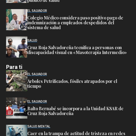
público de salud
EL SALVADOR
Colegio Médico considera paso positivo pago de
indemnización a empleados despedidos del
sistema de salud
SALUD
Cruz Roja Salvadoreña tecnifica a personas con
discapacidad visual en «Masoterapia Intermedio»
Para ti
EL SALVADOR
Árboles Petrificados, fósiles atrapados por el
tiempo
EL SALVADOR
Balto Bernabé se incorpora a la Unidad KSAR de
Cruz Roja Salvadoreña
SALUD MENTAL
Caer en la trampa de actitud de tristeza en redes