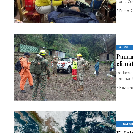
por la Co
3 Enero, 
CLIMA
Panam
climá
Redacció
tendrían 
4 Noviemb
EL SALVA