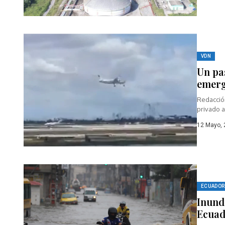
VDN
Un pas
emerg
Redacció
privado a
12 Mayo,
ECUADOR
Inund
Ecuad