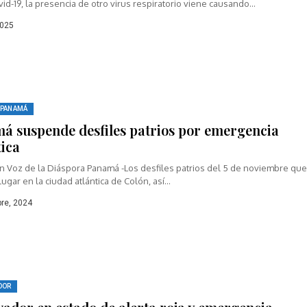
vid-19, la presencia de otro virus respiratorio viene causando...
2025
PANAMÁ
á suspende desfiles patrios por emergencia
tica
n Voz de la Diáspora Panamá -Los desfiles patrios del 5 de noviembre qu
lugar en la ciudad atlántica de Colón, así...
re, 2024
DOR