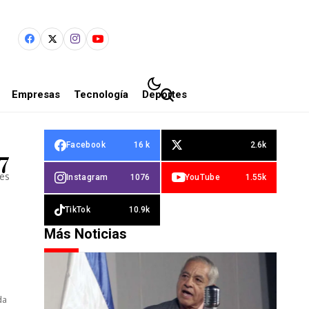
Empresas
Tecnología
Deportes
Facebook
16 k
2.6k
7
les
Instagram
1076
YouTube
1.55k
TikTok
10.9k
Más Noticias
da