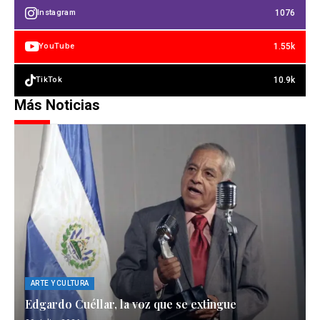
1076
Instagram
1.55k
YouTube
10.9k
TikTok
Más Noticias
ARTE Y CULTURA
Edgardo Cuéllar, la voz que se extingue