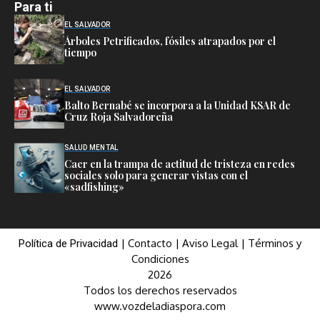
Para ti
EL SALVADOR
Árboles Petrificados, fósiles atrapados por el
tiempo
EL SALVADOR
Balto Bernabé se incorpora a la Unidad KSAR de
Cruz Roja Salvadoreña
SALUD MENTAL
Caer en la trampa de actitud de tristeza en redes
sociales solo para generar vistas con el
«sadfishing»
|
Contacto
|
Aviso Legal
|
Términos y
Política de Privacidad
Condiciones
2026
Todos los derechos reservados
www.vozdeladiaspora.com