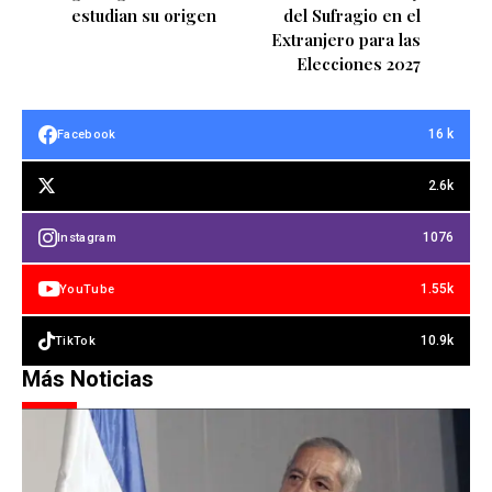
estudian su origen
del Sufragio en el
Extranjero para las
Elecciones 2027
16 k
Facebook
2.6k
1076
Instagram
1.55k
YouTube
10.9k
TikTok
Más Noticias