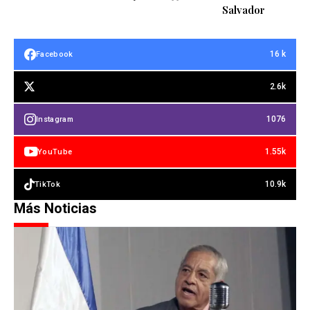
Salvador
16 k
Facebook
2.6k
1076
Instagram
1.55k
YouTube
10.9k
TikTok
Más Noticias