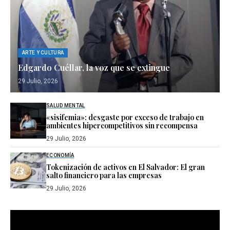
ARTE Y CULTURA
Edgardo Cuéllar, la voz que se extingue
29 Julio, 2026
SALUD MENTAL
«sisifemia»: desgaste por exceso de trabajo en
ambientes hipercompetitivos sin recompensa
29 Julio, 2026
ECONOMÍA
Tokenización de activos en El Salvador: El gran
salto financiero para las empresas
29 Julio, 2026
Reproductor
de