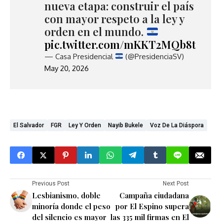
nueva etapa: construir el país
con mayor respeto a la ley y
orden en el mundo.
pic.twitter.com/mKKT2MQb8t
— Casa Presidencial
(@PresidenciaSV)
May 20, 2026
El Salvador
FGR
Ley Y Orden
Nayib Bukele
Voz De La Diáspora
Previous Post
Next Post
Lesbianismo, doble
Campaña ciudadana
minoría donde el peso
por El Espino supera
del silencio es mayor
las 335 mil firmas en El