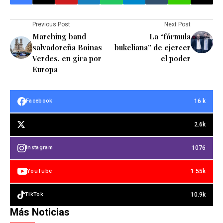
Previous Post
Next Post
Marching band
La “fórmula
salvadoreña Boinas
bukeliana” de ejercer
Verdes, en gira por
el poder
Europa
16 k
Facebook
2.6k
1076
Instagram
1.55k
YouTube
10.9k
TikTok
Más Noticias