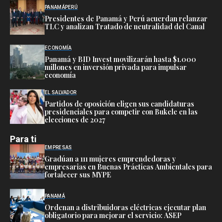
PANAMÁ
PERÚ
Presidentes de Panamá y Perú acuerdan relanzar
TLC y analizan Tratado de neutralidad del Canal
ECONOMÍA
Panamá y BID Invest movilizarán hasta $1.000
millones en inversión privada para impulsar
economía
EL SALVADOR
Partidos de oposición eligen sus candidaturas
presidenciales para competir con Bukele en las
elecciones de 2027
Para ti
EMPRESAS
Gradúan a 111 mujeres emprendedoras y
empresarias en Buenas Prácticas Ambientales para
fortalecer sus MYPE
PANAMÁ
Ordenan a distribuidoras eléctricas ejecutar plan
obligatorio para mejorar el servicio: ASEP