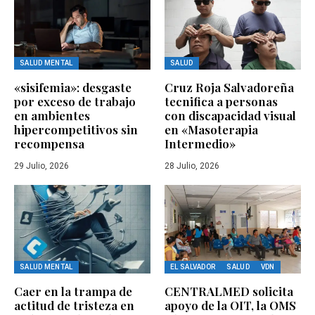
SALUD MENTAL
SALUD
«sisifemia»: desgaste
Cruz Roja Salvadoreña
por exceso de trabajo
tecnifica a personas
en ambientes
con discapacidad visual
hipercompetitivos sin
en «Masoterapia
recompensa
Intermedio»
29 Julio, 2026
28 Julio, 2026
SALUD MENTAL
EL SALVADOR
SALUD
VDN
Caer en la trampa de
CENTRALMED solicita
actitud de tristeza en
apoyo de la OIT, la OMS