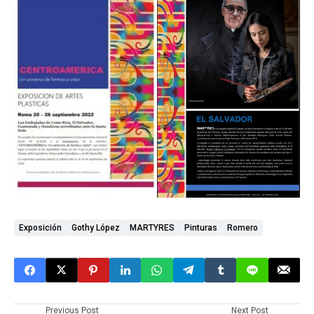
Exposición
Gothy López
MARTYRES
Pinturas
Romero
Previous Post
Next Post