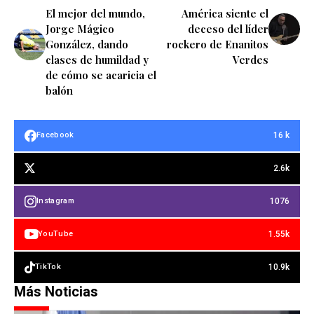
El mejor del mundo,
América siente el
Jorge Mágico
deceso del líder
González, dando
rockero de Enanitos
clases de humildad y
Verdes
de cómo se acaricia el
balón
16 k
Facebook
2.6k
1076
Instagram
1.55k
YouTube
10.9k
TikTok
Más Noticias