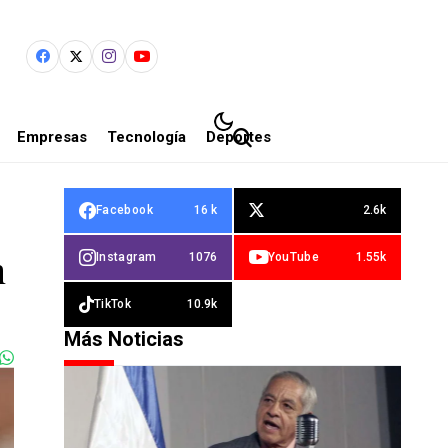
Empresas
Tecnología
Deportes
Facebook
16 k
2.6k
n
Instagram
1076
YouTube
1.55k
TikTok
10.9k
Más Noticias