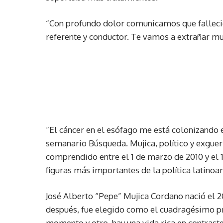
“Con profundo dolor comunicamos que falleció
referente y conductor. Te vamos a extrañar muc
“El cáncer en el esófago me está colonizando e
semanario Búsqueda. Mujica, político y exguerr
comprendido entre el 1 de marzo de 2010 y el
figuras más importantes de la política latin
José Alberto “Pepe” Mujica Cordano nació el 
después, fue elegido como el cuadragésimo pr
momento y otro, hay una vida rica en contrast