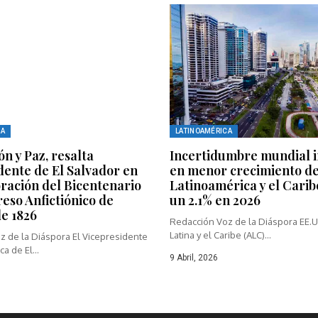
CA
LATINOAMÉRICA
ón y Paz, resalta
Incertidumbre mundial i
dente de El Salvador en
en menor crecimiento d
ación del Bicentenario
Latinoamérica y el Carib
eso Anfictiónico de
un 2.1% en 2026
e 1826
Redacción Voz de la Diáspora EE.U
Latina y el Caribe (ALC)...
z de la Diáspora El Vicepresidente
a de El...
9 Abril, 2026
6