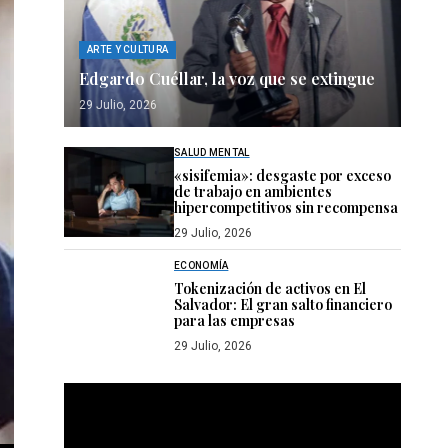
ARTE Y CULTURA
Edgardo Cuéllar, la voz que se extingue
29 Julio, 2026
SALUD MENTAL
«sisifemia»: desgaste por exceso
de trabajo en ambientes
hipercompetitivos sin recompensa
29 Julio, 2026
ECONOMÍA
Tokenización de activos en El
Salvador: El gran salto financiero
para las empresas
29 Julio, 2026
Reproductor
de
vídeo