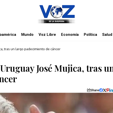
noamérica
Mundo
Voz Libre
Economía
Política
Salud
a, tras un largo padecimiento de cáncer
 Uruguay José Mujica, tras u
áncer
Share