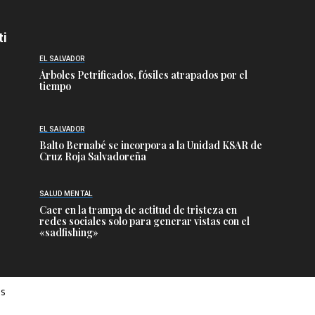
ti
EL SALVADOR
Árboles Petrificados, fósiles atrapados por el
tiempo
EL SALVADOR
Balto Bernabé se incorpora a la Unidad KSAR de
Cruz Roja Salvadoreña
SALUD MENTAL
Caer en la trampa de actitud de tristeza en
redes sociales solo para generar vistas con el
«sadfishing»
es