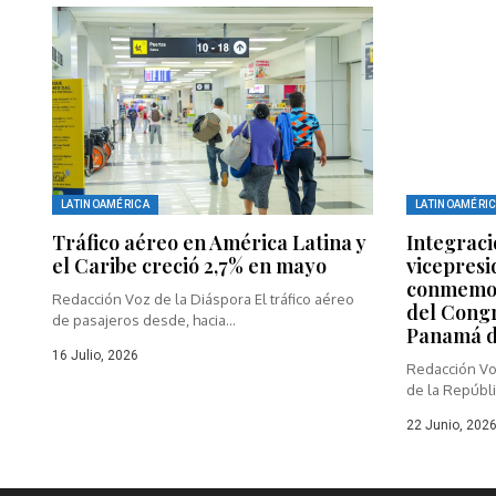
LATINOAMÉRICA
LATINOAMÉRI
Tráfico aéreo en América Latina y
Integraci
el Caribe creció 2,7% en mayo
vicepresi
conmemor
Redacción Voz de la Diáspora El tráfico aéreo
del Congr
de pasajeros desde, hacia...
Panamá d
16 Julio, 2026
Redacción Vo
de la Repúblic
22 Junio, 202