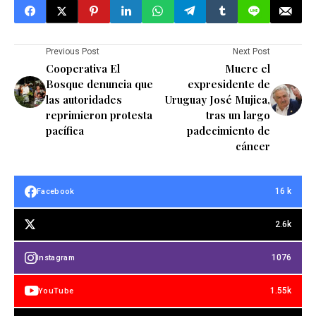
Previous Post
Next Post
Cooperativa El
Muere el
Bosque denuncia que
expresidente de
las autoridades
Uruguay José Mujica,
reprimieron protesta
tras un largo
pacífica
padecimiento de
cáncer
16 k
Facebook
2.6k
1076
Instagram
1.55k
YouTube