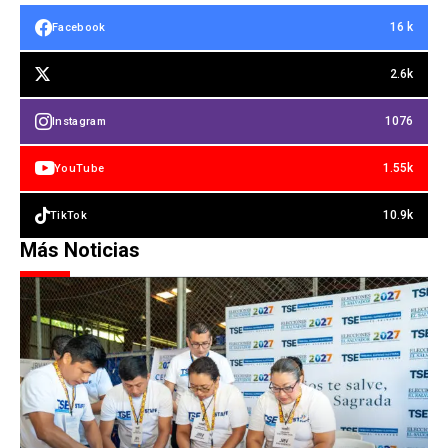
16 k
Facebook
2.6k
1076
Instagram
1.55k
YouTube
10.9k
TikTok
Más Noticias