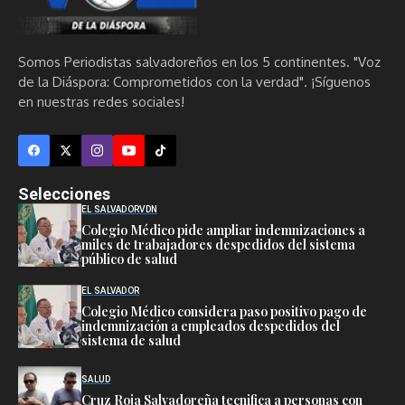
Somos Periodistas salvadoreños en los 5 continentes. "Voz
de la Diáspora: Comprometidos con la verdad". ¡Síguenos
en nuestras redes sociales!
Selecciones
EL SALVADOR
VDN
Colegio Médico pide ampliar indemnizaciones a
miles de trabajadores despedidos del sistema
público de salud
EL SALVADOR
Colegio Médico considera paso positivo pago de
indemnización a empleados despedidos del
sistema de salud
SALUD
Cruz Roja Salvadoreña tecnifica a personas con