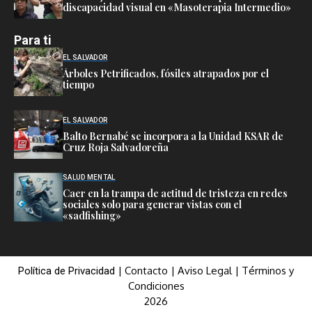
discapacidad visual en «Masoterapia Intermedio»
Para ti
EL SALVADOR
Árboles Petrificados, fósiles atrapados por el
tiempo
EL SALVADOR
Balto Bernabé se incorpora a la Unidad KSAR de
Cruz Roja Salvadoreña
SALUD MENTAL
Caer en la trampa de actitud de tristeza en redes
sociales solo para generar vistas con el
«sadfishing»
|
Contacto
|
Aviso Legal
|
Términos y
Política de Privacidad
Condiciones
2026