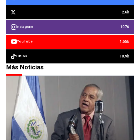
2.6k
1076
Instagram
1.55k
YouTube
10.9k
TikTok
Más Noticias