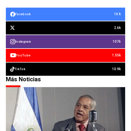
16 k
Facebook
2.6k
1076
Instagram
1.55k
YouTube
10.9k
TikTok
Más Noticias