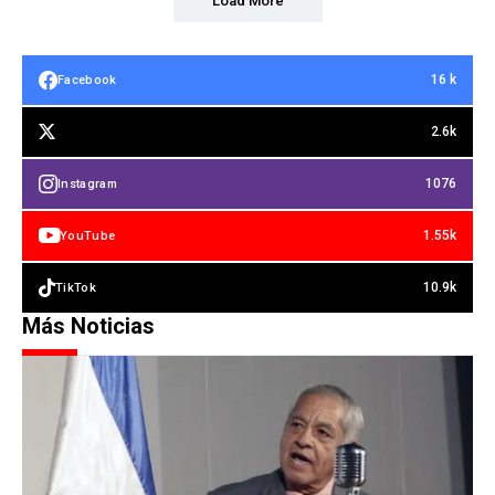
Load More
16 k
Facebook
2.6k
1076
Instagram
1.55k
YouTube
10.9k
TikTok
Más Noticias