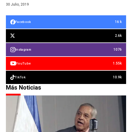
30 Julio, 2019
16 k
Facebook
2.6k
1076
Instagram
1.55k
YouTube
10.9k
TikTok
Más Noticias