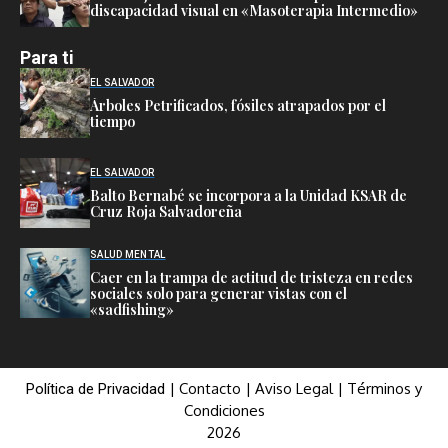
discapacidad visual en «Masoterapia Intermedio»
Para ti
EL SALVADOR
Árboles Petrificados, fósiles atrapados por el
tiempo
EL SALVADOR
Balto Bernabé se incorpora a la Unidad KSAR de
Cruz Roja Salvadoreña
SALUD MENTAL
Caer en la trampa de actitud de tristeza en redes
sociales solo para generar vistas con el
«sadfishing»
|
Contacto
|
Aviso Legal
|
Términos y
Política de Privacidad
Condiciones
2026