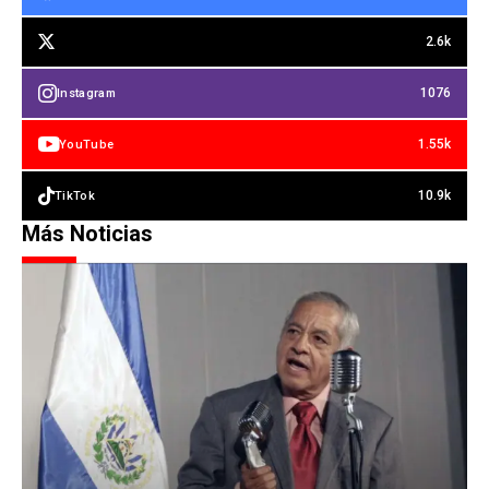
2.6k
1076
Instagram
1.55k
YouTube
10.9k
TikTok
Más Noticias