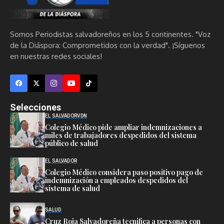
Somos Periodistas salvadoreños en los 5 continentes. "Voz
de la Diáspora: Comprometidos con la verdad". ¡Síguenos
en nuestras redes sociales!
Selecciones
EL SALVADOR
VDN
Colegio Médico pide ampliar indemnizaciones a
miles de trabajadores despedidos del sistema
público de salud
EL SALVADOR
Colegio Médico considera paso positivo pago de
indemnización a empleados despedidos del
sistema de salud
SALUD
Cruz Roja Salvadoreña tecnifica a personas con