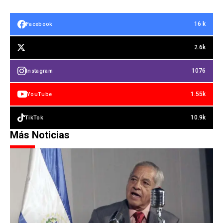
16 k
Facebook
2.6k
1076
Instagram
1.55k
YouTube
10.9k
TikTok
Más Noticias