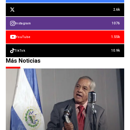
2.6k
1076
Instagram
1.55k
YouTube
10.9k
TikTok
Más Noticias