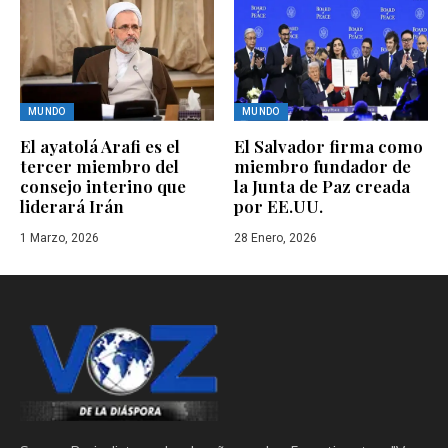
MUNDO
MUNDO
El ayatolá Arafi es el
El Salvador firma como
tercer miembro del
miembro fundador de
consejo interino que
la Junta de Paz creada
liderará Irán
por EE.UU.
1 Marzo, 2026
28 Enero, 2026