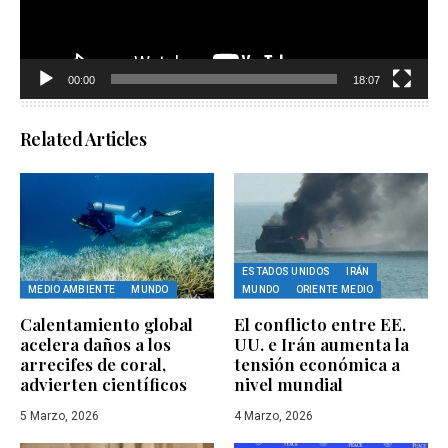
00:00
18:07
Related Articles
ESTADOS UNIDOS
IRÁN
MEDIO AMBIENTE
MUNDO
MUNDO
ORIENTE MEDIO
Calentamiento global
El conflicto entre EE.
acelera daños a los
UU. e Irán aumenta la
arrecifes de coral,
tensión económica a
advierten científicos
nivel mundial
5 Marzo, 2026
4 Marzo, 2026